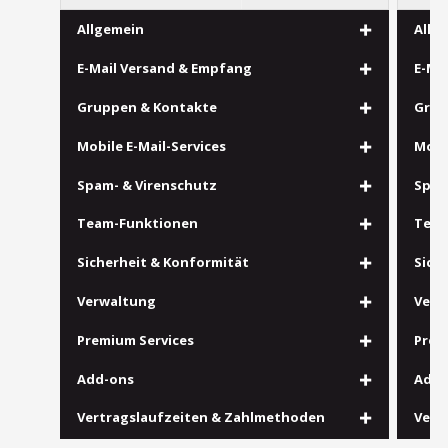
Allgemein
Allg
E-Mail Versand & Empfang
E-Ma
Gruppen & Kontakte
Grup
Mobile E-Mail-Services
Mobil
Spam- & Virenschutz
Spam
Team-Funktionen
Team
Sicherheit & Konformität
Sich
Verwaltung
Verw
Premium Services
Prem
Add-ons
Add-
Vertragslaufzeiten & Zahlmethoden
Vert