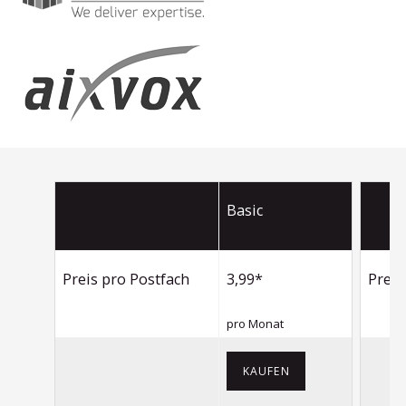
Basic
Preis pro Postfach
3,99*
Preis
pro Monat
KAUFEN