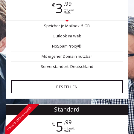
3
,99
€
mtl. exkl.
MwSt.
Speicher je Mailbox: 5 GB
Outlook im Web
NoSpamProxy®
Mit eigener Domain nutzbar
Serverstandort: Deutschland
BESTELLEN
Standard
UNSERE EMPFEHLUNG
5
,99
€
mtl. exkl.
MwSt.