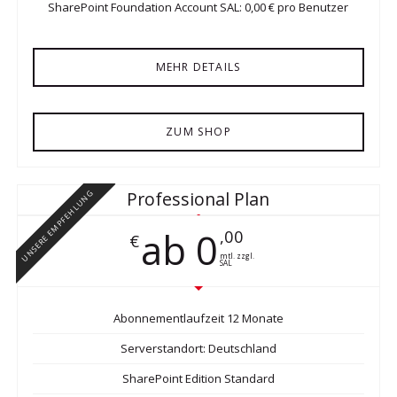
SharePoint Foundation Account SAL: 0,00 € pro Benutzer
MEHR DETAILS
ZUM SHOP
Professional Plan
UNSERE EMPFEHLUNG
ab 0
,00
€
mtl. zzgl.
SAL
Abonnementlaufzeit 12 Monate
Serverstandort: Deutschland
SharePoint Edition Standard