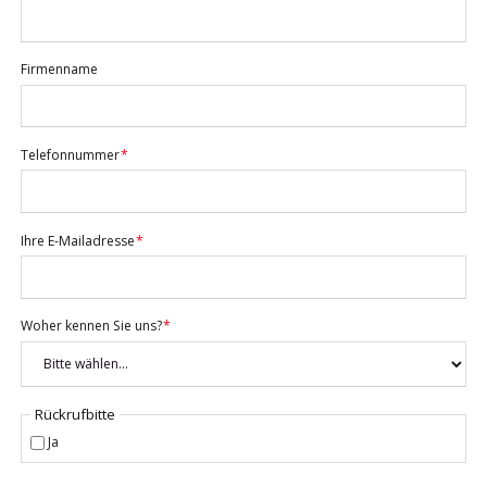
Firmenname
Pflichtfeld
Telefonnummer
*
Pflichtfeld
Ihre E-Mailadresse
*
Pflichtfeld
Woher kennen Sie uns?
*
Rückrufbitte
Ja