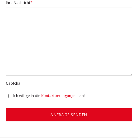
Pflichtfeld
Ihre Nachricht
*
Captcha
Ich willige in die
Kontaktbedingungen
ein!
ANFRAGE SENDEN