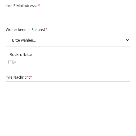
Pflichtfeld
Ihre E-Mailadresse
*
Pflichtfeld
Woher kennen Sie uns?
*
Rückrufbitte
Ja
Pflichtfeld
Ihre Nachricht
*