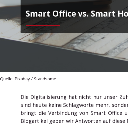
Generation machen – vernetzt, flexibel und integriert
Smart Office vs. Smart Ho
mit Microsoft 365.
HXA Smart Cube
HXA Smart Glas
HXA Sparo App
HXA Room Booking App
HXA Room Booking System
HXA Room Board App
HXA Door Connect App
Quelle: Pixabay / Standsome
HXA Room Calendar Display App
HXA Room Calendar Display System
Die Digitalisierung hat nicht nur unser Z
sind heute keine Schlagworte mehr, sonder
HXA Environment Control App
bringt die Verbindung von Smart Office
Blogartikel geben wir Antworten auf diese 