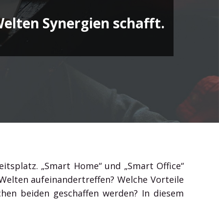
Outlook, Word, Excel und Teams und gewinnen Sie
elten Synergien schafft.
Zeit für das Wesentliche.
eitsplatz. „Smart Home“ und „Smart Office“
Welten aufeinandertreffen? Welche Vorteile
hen beiden geschaffen werden? In diesem