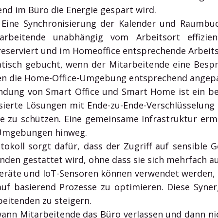
nd im Büro die Energie gespart wird.
Eine Synchronisierung der Kalender und Raumbu
rbeitende unabhängig vom Arbeitsort effizi
eserviert und im Homeoffice entsprechende Arbei
isch gebucht, wenn der Mitarbeitende eine Besp
en die Home-Office-Umgebung entsprechend angepa
ndung von Smart Office und Smart Home ist ein 
basierte Lösungen mit Ende-zu-Ende-Verschlüsselun
e zu schützen. Eine gemeinsame Infrastruktur ermö
 Umgebungen hinweg.
otokoll sorgt dafür, dass der Zugriff auf sensible
nden gestattet wird, ohne dass sie sich mehrfach a
räte und IoT-Sensoren können verwendet werden, 
 basierend Prozesse zu optimieren. Diese Synerg
eitenden zu steigern.
wann Mitarbeitende das Büro verlassen und dann ni