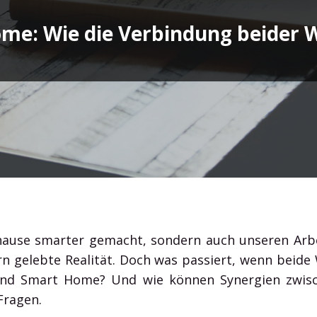
auf Outlook, Word, Excel und Co. & profitieren Sie von
me: Wie die Verbindung beider W
den erstklassigen Office Diensten.
Office 365 Guide
Microsoft Teams
uhause smarter gemacht, sondern auch unseren Arb
n gelebte Realität. Doch was passiert, wenn beide 
 und Smart Home? Und wie können Synergien zwisc
Fragen.