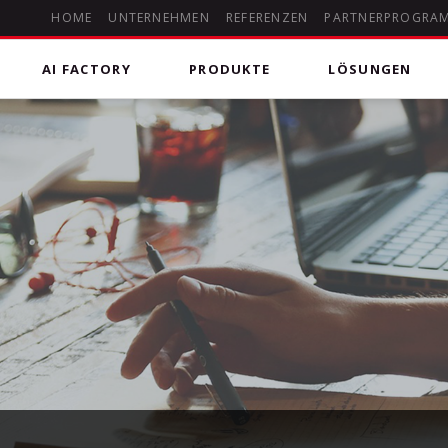
HOME
UNTERNEHMEN
REFERENZEN
PARTNERPROGRA
AI FACTORY
PRODUKTE
LÖSUNGEN
 Kommunikation
deHOSTED Skype for Business (Lync)
Microsoft 365
DSGVO-konforme Kommunikationslösung für Chats,
uting Anrufpläne für Microsoft
Managed Microsoft 365
Audio- und Videokonferenzen, Onlinebesprechungen
mit Screensharing und Whiteboard sowie klassischer
Telefonie in das öffentliche Telefonnetz.
Microsoft Office 365
Erleben Sie die Vorteile von Microsoft Office 356 aus
der Cloud. Unser Experten Team unterstützt Sie bei
Auswahl & Umsetzung. Setzen Sie auf allen Geräten