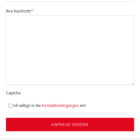
Pflichtfeld
Ihre Nachricht
*
Captcha
Ich willige in die
Kontaktbedingungen
ein!
ANFRAGE SENDEN