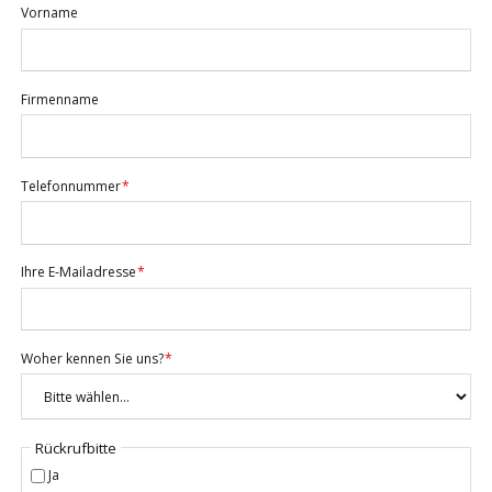
Vorname
Firmenname
Pflichtfeld
Telefonnummer
*
Pflichtfeld
Ihre E-Mailadresse
*
Pflichtfeld
Woher kennen Sie uns?
*
Rückrufbitte
Ja