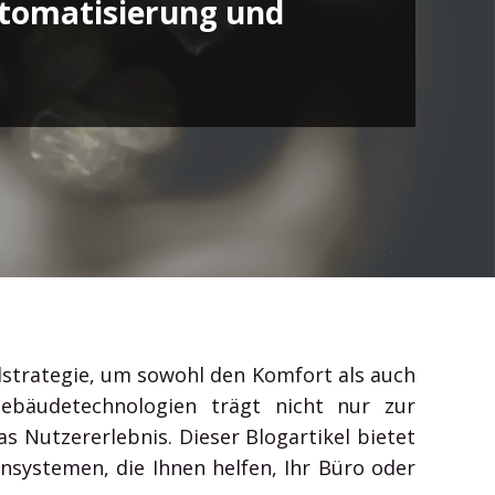
utomatisierung und
Outlook, Word, Excel und Teams und gewinnen Sie
Zeit für das Wesentliche.
strategie, um sowohl den Komfort als auch
ebäudetechnologien trägt nicht nur zur
 Nutzererlebnis. Dieser Blogartikel bietet
systemen, die Ihnen helfen, Ihr Büro oder