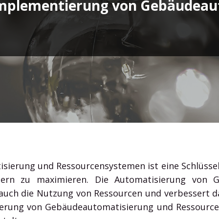
e Implementierung von Gebäudea
auf Outlook, Word, Excel und Co. & profitieren Sie von
den erstklassigen Office Diensten.
Office 365 Guide
Microsoft Teams
ierung und Ressourcensystemen ist eine Schlüssel
ldern zu maximieren. Die Automatisierung von G
auch die Nutzung von Ressourcen und verbessert das
ierung von Gebäudeautomatisierung und Ressourcen