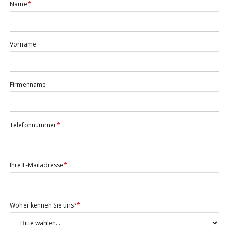
Pflichtfeld
Name
*
Vorname
Firmenname
Pflichtfeld
Telefonnummer
*
Pflichtfeld
Ihre E-Mailadresse
*
Pflichtfeld
Woher kennen Sie uns?
*