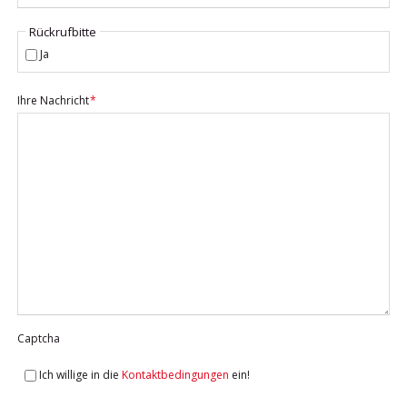
Rückrufbitte
Ja
Pflichtfeld
Ihre Nachricht
*
Captcha
Ich willige in die
Kontaktbedingungen
ein!