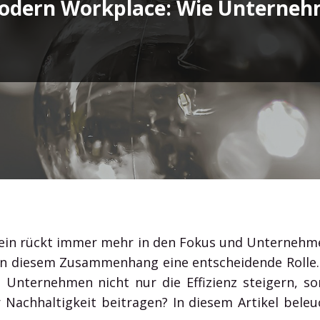
Modern Workplace: Wie Unterne
auf Outlook, Word, Excel und Co. & profitieren Sie von
den erstklassigen Office Diensten.
Office 365 Guide
Microsoft Teams
in rückt immer mehr in den Fokus und Unternehmen
in diesem Zusammenhang eine entscheidende Rolle.
 Unternehmen nicht nur die Effizienz steigern, s
 Nachhaltigkeit beitragen? In diesem Artikel bel