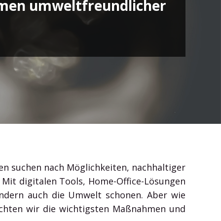
hmen umweltfreundlicher
Outlook, Word, Excel und Teams und gewinnen Sie
Zeit für das Wesentliche.
 suchen nach Möglichkeiten, nachhaltiger
 Mit digitalen Tools, Home-Office-Lösungen
ondern auch die Umwelt schonen. Aber wie
euchten wir die wichtigsten Maßnahmen und