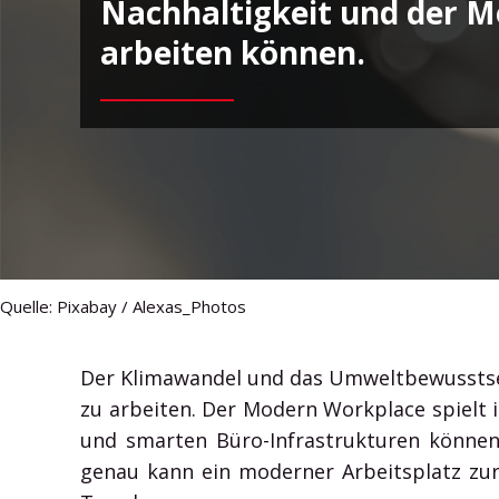
Nachhaltigkeit und der 
Generation machen – vernetzt, flexibel und integriert
arbeiten können.
mit Microsoft 365.
HXA Smart Cube
HXA Smart Glas
HXA Sparo App
HXA Room Booking App
HXA Room Booking System
HXA Room Board App
HXA Door Connect App
Quelle: Pixabay / Alexas_Photos
HXA Room Calendar Display App
HXA Room Calendar Display System
Der Klimawandel und das Umweltbewusstse
zu arbeiten. Der Modern Workplace spielt 
HXA Environment Control App
und smarten Büro-Infrastrukturen können
genau kann ein moderner Arbeitsplatz zur