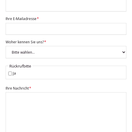
Pflichtfeld
Ihre E-Mailadresse
*
Pflichtfeld
Woher kennen Sie uns?
*
Rückrufbitte
Ja
Pflichtfeld
Ihre Nachricht
*