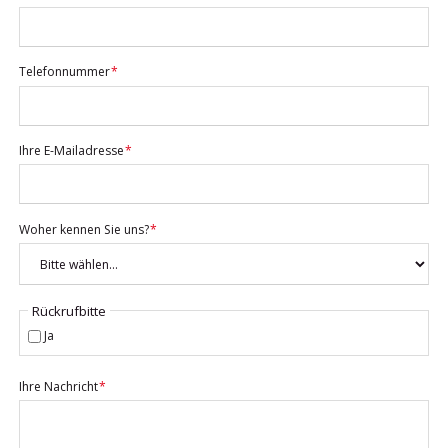
Pflichtfeld
Telefonnummer
*
Pflichtfeld
Ihre E-Mailadresse
*
Pflichtfeld
Woher kennen Sie uns?
*
Rückrufbitte
Ja
Pflichtfeld
Ihre Nachricht
*