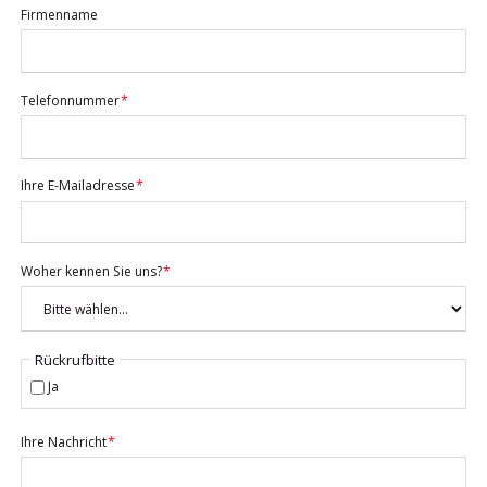
Firmenname
Pflichtfeld
Telefonnummer
*
Pflichtfeld
Ihre E-Mailadresse
*
Pflichtfeld
Woher kennen Sie uns?
*
Rückrufbitte
Ja
Pflichtfeld
Ihre Nachricht
*