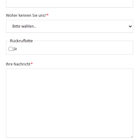
Pflichtfeld
Woher kennen Sie uns?
*
Rückrufbitte
Ja
Pflichtfeld
Ihre Nachricht
*