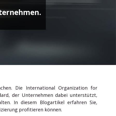
Outlook, Word, Excel und Teams und gewinnen Sie
Unternehmen.
Zeit für das Wesentliche.
hen. Die International Organization for
dard, der Unternehmen dabei unterstützt,
ten. In diesem Blogartikel erfahren Sie,
izierung profitieren können.