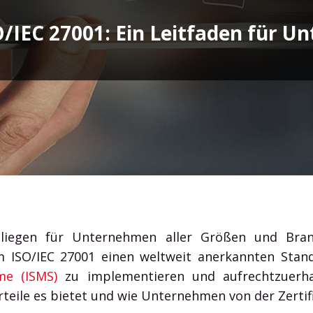
auf Outlook, Word, Excel und Co. & profitieren Sie von
O/IEC 27001: Ein Leitfaden für 
den erstklassigen Office Diensten.
Office 365 Guide
Microsoft Teams
Anliegen für Unternehmen aller Größen und Branc
rm ISO/IEC 27001 einen weltweit anerkannten Stan
me (ISMS)
zu implementieren und aufrechtzuerhal
rteile es bietet und wie Unternehmen von der Zertif