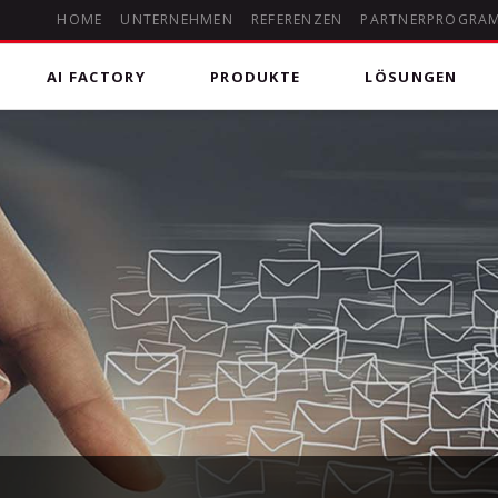
HOME
UNTERNEHMEN
REFERENZEN
PARTNERPROGRA
AI FACTORY
PRODUKTE
LÖSUNGEN
 Kommunikation
deHOSTED Skype for Business (Lync)
Microsoft 365
DSGVO-konforme Kommunikationslösung für Chats,
uting Anrufpläne für Microsoft
Managed Microsoft 365
Audio- und Videokonferenzen, Onlinebesprechungen
mit Screensharing und Whiteboard sowie klassischer
Telefonie in das öffentliche Telefonnetz.
Microsoft Office 365
Erleben Sie die Vorteile von Microsoft Office 356 aus
der Cloud. Unser Experten Team unterstützt Sie bei
Auswahl & Umsetzung. Setzen Sie auf allen Geräten