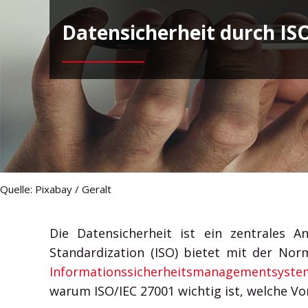
Generation machen – vernetzt, flexibel und integriert
Datensicherheit durch IS
mit Microsoft 365.
HXA Smart Cube
HXA Smart Glas
HXA Sparo App
HXA Room Booking App
HXA Room Booking System
HXA Room Board App
HXA Door Connect App
Quelle: Pixabay / Geralt
HXA Room Calendar Display App
HXA Room Calendar Display System
Die Datensicherheit ist ein zentrales 
Standardization (ISO) bietet mit der No
HXA Environment Control App
Informationssicherheitsmanagementsyste
warum ISO/IEC 27001 wichtig ist, welche Vo