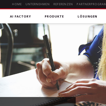
HOME
UNTERNEHMEN
REFERENZEN
PARTNERPROGRA
AI FACTORY
PRODUKTE
LÖSUNGEN
 Kommunikation
deHOSTED Skype for Business (Lync)
Microsoft 365
DSGVO-konforme Kommunikationslösung für Chats,
uting Anrufpläne für Microsoft
Managed Microsoft 365
Audio- und Videokonferenzen, Onlinebesprechungen
mit Screensharing und Whiteboard sowie klassischer
Telefonie in das öffentliche Telefonnetz.
Microsoft Office 365
Erleben Sie die Vorteile von Microsoft Office 356 aus
der Cloud. Unser Experten Team unterstützt Sie bei
Auswahl & Umsetzung. Setzen Sie auf allen Geräten