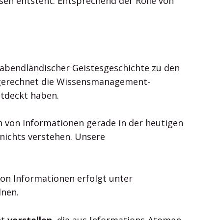
en entsteht. Entsprechend der Rolle von
r abendländischer Geistesgeschichte zu den
usgerechnet die Wissensmanagement-
tdeckt haben.
n von Informationen gerade in der heutigen
 nichts verstehen. Unsere
on Informationen erfolgt unter
lnen.
nt
vorstellen
, die aus Informations-Atomen