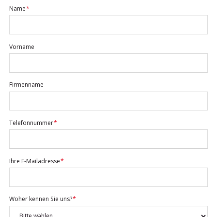
Pflichtfeld
Name
*
Vorname
Firmenname
Pflichtfeld
Telefonnummer
*
Pflichtfeld
Ihre E-Mailadresse
*
Pflichtfeld
Woher kennen Sie uns?
*