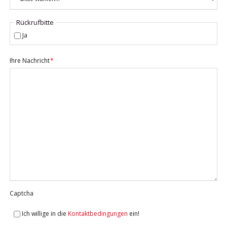
Rückrufbitte
Ja
Pflichtfeld
Ihre Nachricht
*
Captcha
Ich willige in die
Kontaktbedingungen
ein!