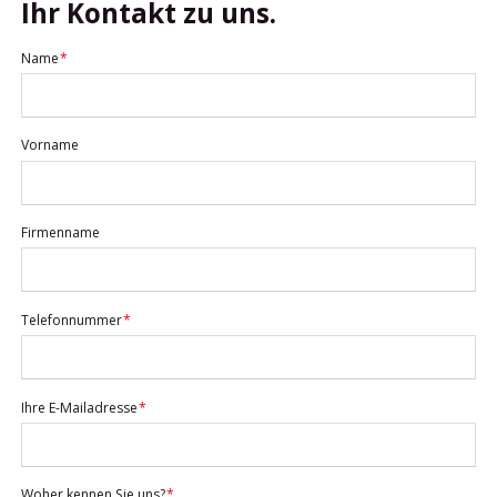
Ihr Kontakt zu uns.
Pflichtfeld
Name
*
Vorname
Firmenname
Pflichtfeld
Telefonnummer
*
Pflichtfeld
Ihre E-Mailadresse
*
Pflichtfeld
Woher kennen Sie uns?
*