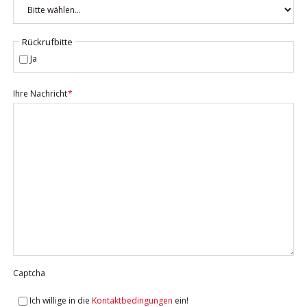
Rückrufbitte
Ja
Pflichtfeld
Ihre Nachricht
*
Captcha
Ich willige in die
Kontaktbedingungen
ein!