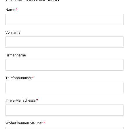
Pflichtfeld
Name
*
Vorname
Firmenname
Pflichtfeld
Telefonnummer
*
Pflichtfeld
Ihre E-Mailadresse
*
Pflichtfeld
Woher kennen Sie uns?
*