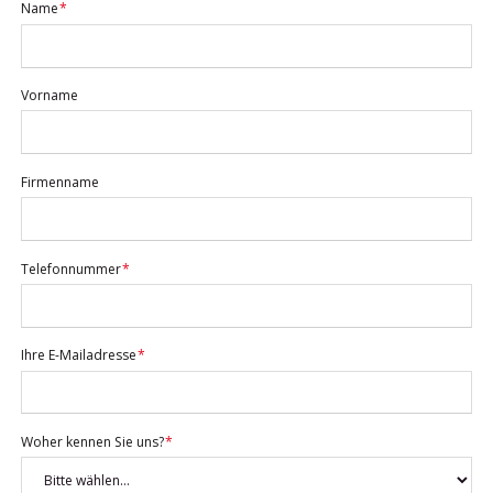
Pflichtfeld
Name
*
Vorname
Firmenname
Pflichtfeld
Telefonnummer
*
Pflichtfeld
Ihre E-Mailadresse
*
Pflichtfeld
Woher kennen Sie uns?
*