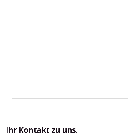
Was kann Microsoft Copilot in Teams?
Warum ist Teams ein guter Einstieg für
Microsoft Copilot?
Kann Copilot in Teams Meetings automatisch
zusammenfassen?
Kann Copilot Aufgaben aus Teams-Meetings
erkennen?
Kann Copilot lange Teams-Chats
zusammenfassen?
Ersetzt Copilot in Teams Projektmanagement?
Für wen lohnt sich Copilot in Teams
besonders?
Ihr Kontakt zu uns.