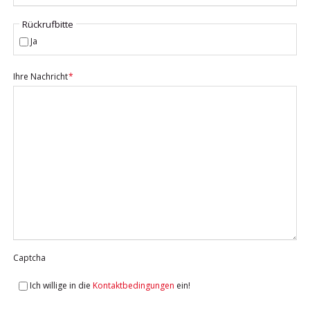
Rückrufbitte
Ja
Pflichtfeld
Ihre Nachricht
*
Captcha
Ich willige in die
Kontaktbedingungen
ein!