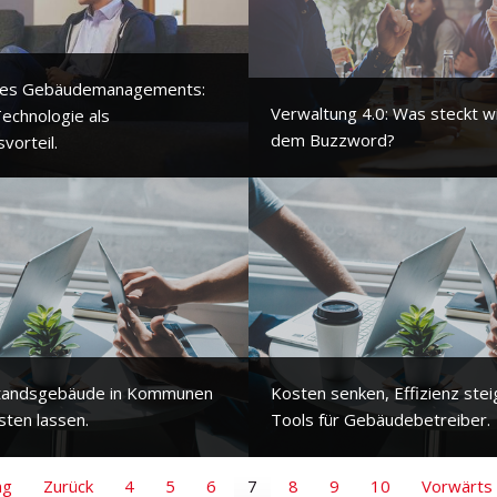
 des Gebäudemanagements:
Verwaltung 4.0: Was steckt wir
echnologie als
dem Buzzword?
orteil.
standsgebäude in Kommunen
Kosten senken, Effizienz ste
sten lassen.
Tools für Gebäudebetreiber.
ng
Zurück
4
5
6
7
8
9
10
Vorwärts