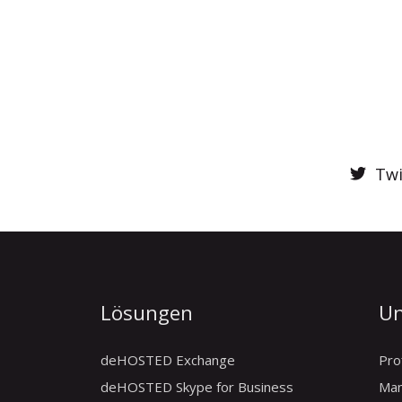
Twi
Lösungen
U
deHOSTED Exchange
Prof
deHOSTED Skype for Business
Ma