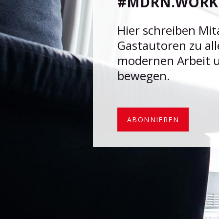
#MDRN.WORK 
Generation machen – vernetzt, flexibel und integriert
mit Microsoft 365.
Hier schreiben Mit
HXA Smart Cube
Gastautoren zu al
modernen Arbeit 
HXA Smart Glas
bewegen.
HXA Sparo App
HXA Room Booking App
HXA Room Booking System
HXA Room Board App
ABONNIEREN
HXA Door Connect App
HXA Room Calendar Display App
HXA Room Calendar Display System
HXA Environment Control App