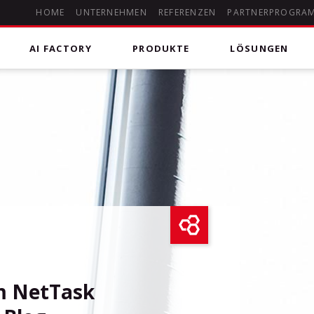
HOME
UNTERNEHMEN
REFERENZEN
PARTNERPROGRA
AI FACTORY
PRODUKTE
LÖSUNGEN
 Kommunikation
deHOSTED Skype for Business (Lync)
Microsoft 365
DSGVO-konforme Kommunikationslösung für Chats,
uting Anrufpläne für Microsoft
Managed Microsoft 365
Audio- und Videokonferenzen, Onlinebesprechungen
mit Screensharing und Whiteboard sowie klassischer
Telefonie in das öffentliche Telefonnetz.
Microsoft Office 365
Erleben Sie die Vorteile von Microsoft Office 356 aus
m NetTask
der Cloud. Unser Experten Team unterstützt Sie bei
Auswahl & Umsetzung. Setzen Sie auf allen Geräten