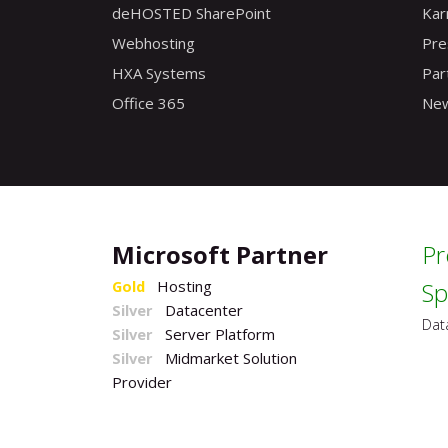
deHOSTED SharePoint
Kar
Webhosting
Pre
HXA Systems
Par
Office 365
Ne
Microsoft Partner
Pr
Gold
Hosting
Sp
Silver
Datacenter
Dat
Silver
Server Platform
Silver
Midmarket Solution
Provider