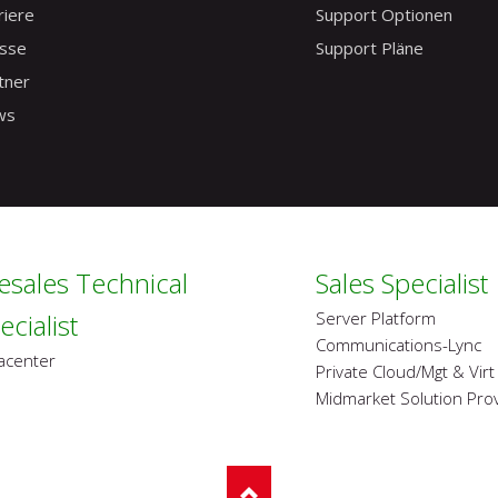
riere
Support Optionen
sse
Support Pläne
tner
ws
esales Technical
Sales Specialist
ecialist
Server Platform
Communications-Lync
acenter
Private Cloud/Mgt & Virt
Midmarket Solution Pro