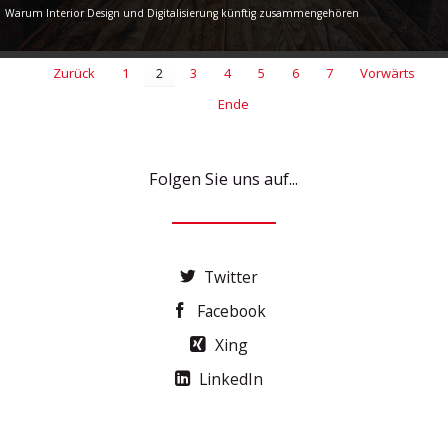
Warum Interior Design und Digitalisierung künftig zusammengehören
Zurück
1
2
3
4
5
6
7
Vorwärts
Ende
Folgen Sie uns auf...
Twitter
Facebook
Xing
LinkedIn