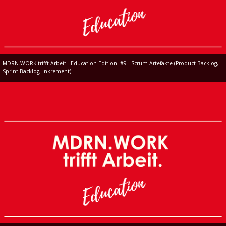
MDRN.WORK trifft Arbeit - Education Edition: #9 - Scrum-Artefakte (Product Backlog,
Sprint Backlog, Inkrement).