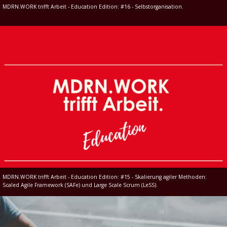
MDRN.WORK trifft Arbeit - Education Edition: #16 - Selbstorganisation.
MDRN.WORK trifft Arbeit - Education Edition: #15 - Skalierung agiler Methoden:
Scaled Agile Framework (SAFe) und Large Scale Scrum (LeSS).