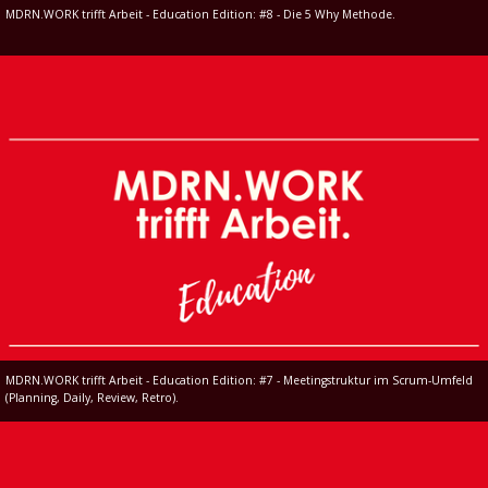
MDRN.WORK trifft Arbeit - Education Edition: #8 - Die 5 Why Methode.
MDRN.WORK trifft Arbeit - Education Edition: #7 - Meetingstruktur im Scrum-Umfeld
(Planning, Daily, Review, Retro).