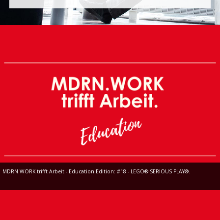
MDRN.WORK trifft Arbeit - Education Edition: #18 - LEGO® SERIOUS PLAY®.