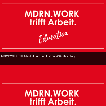
MDRN.WORK trifft Arbeit - Education Edition: #10 - User Story.