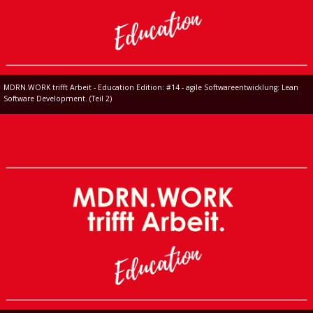
MDRN.WORK trifft Arbeit - Education Edition: #14 - agile Softwareentwicklung: Lean
Software Development. (Teil 2)