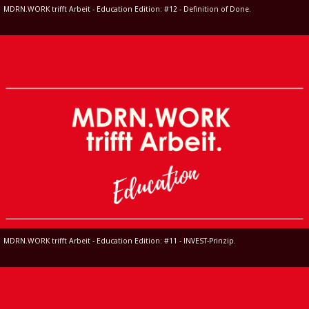
MDRN.WORK trifft Arbeit - Education Edition: #12 - Definition of Done.
MDRN.WORK trifft Arbeit - Education Edition: #11 - INVEST-Prinzip.