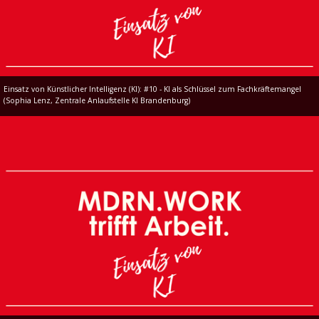
Einsatz von Künstlicher Intelligenz (KI): #10 - KI als Schlüssel zum Fachkräftemangel
(Sophia Lenz, Zentrale Anlaufstelle KI Brandenburg)