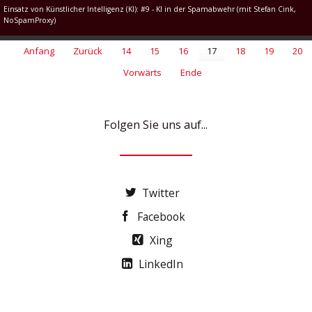
Einsatz von Künstlicher Intelligenz (KI): #9 - KI in der Spamabwehr (mit Stefan Cink,
NoSpamProxy)
Anfang
Zurück
14
15
16
17
18
19
20
Vorwärts
Ende
Folgen Sie uns auf...
Twitter
Facebook
Xing
LinkedIn