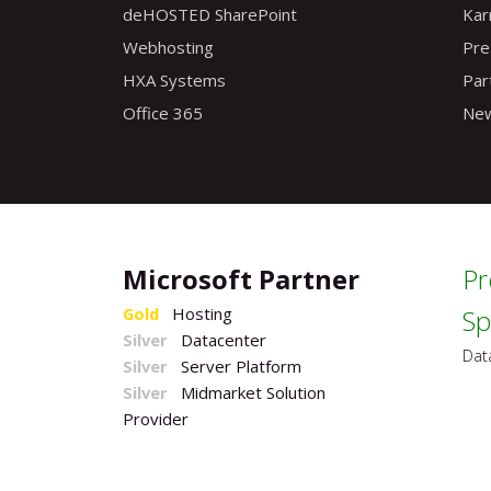
deHOSTED SharePoint
Kar
Webhosting
Pre
HXA Systems
Par
Office 365
Ne
Microsoft Partner
Pr
Gold
Hosting
Sp
Silver
Datacenter
Dat
Silver
Server Platform
Silver
Midmarket Solution
Provider