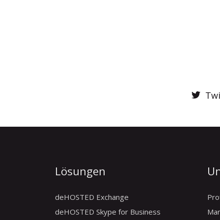
Twi
Lösungen
U
deHOSTED Exchange
Prof
deHOSTED Skype for Business
Ma