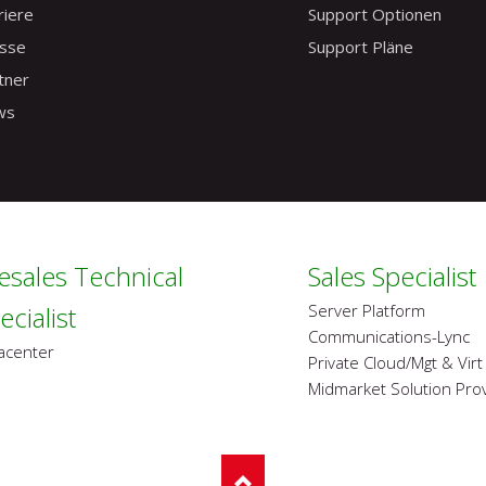
riere
Support Optionen
sse
Support Pläne
tner
ws
esales Technical
Sales Specialist
ecialist
Server Platform
Communications-Lync
acenter
Private Cloud/Mgt & Virt
Midmarket Solution Pro