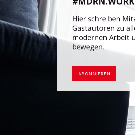
#MDRN.WORK 
Generation machen – vernetzt, flexibel und integriert
mit Microsoft 365.
Hier schreiben Mit
HXA Smart Cube
Gastautoren zu al
modernen Arbeit 
HXA Smart Glas
bewegen.
HXA Sparo App
HXA Room Booking App
HXA Room Booking System
HXA Room Board App
ABONNIEREN
HXA Door Connect App
HXA Room Calendar Display App
HXA Room Calendar Display System
HXA Environment Control App