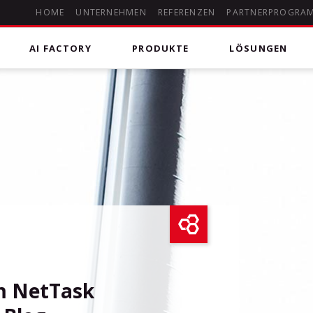
HOME
UNTERNEHMEN
REFERENZEN
PARTNERPROGRA
AI FACTORY
PRODUKTE
LÖSUNGEN
 Kommunikation
deHOSTED Skype for Business (Lync)
Microsoft 365
DSGVO-konforme Kommunikationslösung für Chats,
uting Anrufpläne für Microsoft
Managed Microsoft 365
Audio- und Videokonferenzen, Onlinebesprechungen
mit Screensharing und Whiteboard sowie klassischer
Telefonie in das öffentliche Telefonnetz.
Microsoft Office 365
Erleben Sie die Vorteile von Microsoft Office 356 aus
m NetTask
der Cloud. Unser Experten Team unterstützt Sie bei
Auswahl & Umsetzung. Setzen Sie auf allen Geräten